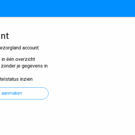
ant
ezorgland account:
n in één overzicht
n zonder je gegevens in
telstatus inzien
t aanmaken