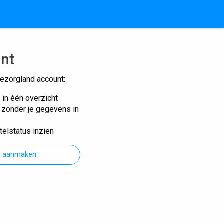
ant
ezorgland account:
n in één overzicht
n zonder je gegevens in
telstatus inzien
t aanmaken