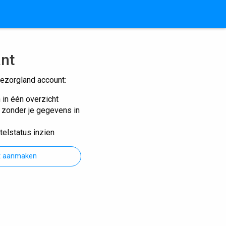
ant
ezorgland account:
n in één overzicht
n zonder je gegevens in
telstatus inzien
t aanmaken